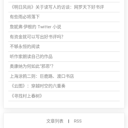
《明日风尚》关于读写人的访谈：网罗天下好书评
有些雨必将落下
詹妮弗·伊根的 Twitter 小说
有资金就可以写出好书评吗？
不够永恒的阅读
听作家朗读自己的作品
奥康纳为何如此“邪恶”？
上海涂鸦二则：巨鹿路、渡口书店
《云图》：穿越时空的六重奏
《寻找村上春树》
文章列表
|
RSS