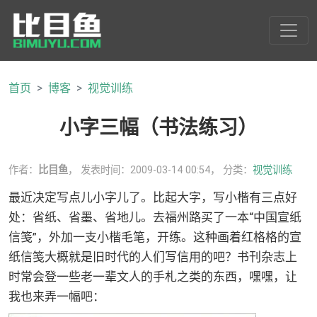
首页
博客
视觉训练
小字三幅（书法练习）
作者：
比目鱼
， 发表时间：2009-03-14 00:54， 分类：
视觉训练
最近决定写点儿小字儿了。比起大字，写小楷有三点好
处：省纸、省墨、省地儿。去福州路买了一本“中国宣纸
信笺”，外加一支小楷毛笔，开练。这种画着红格格的宣
纸信笺大概就是旧时代的人们写信用的吧？书刊杂志上
时常会登一些老一辈文人的手札之类的东西，嘿嘿，让
我也来弄一幅吧：