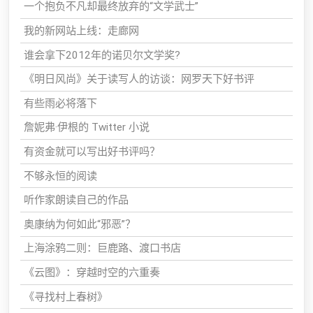
一个抱负不凡却最终放弃的“文学武士”
我的新网站上线：走廊网
谁会拿下2012年的诺贝尔文学奖?
《明日风尚》关于读写人的访谈：网罗天下好书评
有些雨必将落下
詹妮弗·伊根的 Twitter 小说
有资金就可以写出好书评吗？
不够永恒的阅读
听作家朗读自己的作品
奥康纳为何如此“邪恶”？
上海涂鸦二则：巨鹿路、渡口书店
《云图》：穿越时空的六重奏
《寻找村上春树》