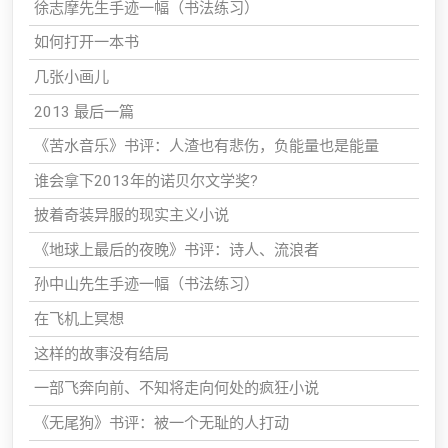
徐志摩先生手迹一幅（书法练习）
如何打开一本书
几张小画儿
2013 最后一篇
《苦水音乐》书评：人渣也有悲伤，负能量也是能量
谁会拿下2013年的诺贝尔文学奖?
披着奇装异服的现实主义小说
《地球上最后的夜晚》书评：诗人、流浪者
孙中山先生手迹一幅（书法练习）
在飞机上冥想
这样的故事没有结局
一部飞奔向前、不知将走向何处的疯狂小说
《无尾狗》书评：被一个无耻的人打动